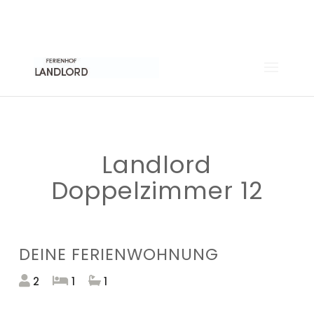
04371 88 54 999
INFO@FAKTORNEUN.DE
Previous
Next
Landlord
Doppelzimmer 12
DEINE FERIENWOHNUNG
2
1
1