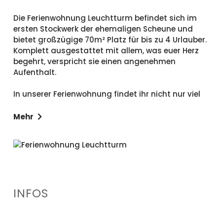
Die Ferienwohnung Leuchtturm befindet sich im
ersten Stockwerk der ehemaligen Scheune und
bietet großzügige 70m² Platz für bis zu 4 Urlauber.
Komplett ausgestattet mit allem, was euer Herz
begehrt, verspricht sie einen angenehmen
Aufenthalt.
In unserer Ferienwohnung findet ihr nicht nur viel
Platz, sondern auch eine clevere Aufteilung für
maximalen Komfort. Neben dem großzügigen
Mehr
Wohn- und Schlafbereich mit zwei Einzelbetten
gibt es auch ein separates Schlafzimmer, das
zusätzliche Privatsphäre und Raum zum
Entspannen bietet. Genießt euren Aufenthalt in
dieser durchdachten und gemütlichen
Umgebung, die perfekt auf eure Bedürfnisse
INFOS
abgestimmt ist.
Erlebt Unterhaltung für Groß und Klein mit dem