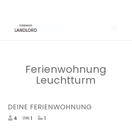
04371 88 54 999
INFO@FAKTORNEUN.DE
Previous
Next
Ferienwohnung
Leuchtturm
DEINE FERIENWOHNUNG
4
1
1